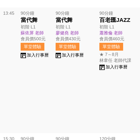
13:45
90分鐘
90分鐘
90分鐘
當代舞
當代舞
百老匯JAZZ
初階 L1
初階 L1
初階 L1
蘇依屏 老師
廖健堯 老師
蕭雅倫 老師
會員價500元
會員價430元
會員價460元
單堂體驗
單堂體驗
單堂體驗
★ 7～8月
加入行事曆
加入行事曆
林韋任 老師代課
加入行事曆
15:30
90分鐘
90分鐘
120分鐘