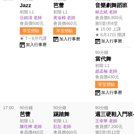
Jazz
芭蕾
音樂劇舞蹈班
初階 L1
初階 L1
林志斌 老師
伍錦濤 老師
黃渝棉 老師
會員價6,800元
會員價500元
會員價460元
第5堂/共8堂
★ 15:00 上課
單堂體驗
單堂體驗
★ 6月17日 開課
★ 7～8月代課
加入行事曆
加入行事曆
加入行事曆
90分鐘
當代舞
初階 L1
趙孟楠 老師
會員價430元
單堂體驗
加入行事曆
17:00
90分鐘
90分鐘
90分鐘
芭蕾
踢踏舞
週三硬鞋入門班-
初階 L1
初階 L1
王幸華 老師
陳玟樺 老師
彭彭 老師
會員價7,200元
會員價460元
會員價460元
第5堂/共12堂