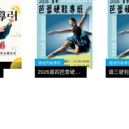
體感升級專班
體感升級專
引
2026週四芭蕾硬鞋 第3期