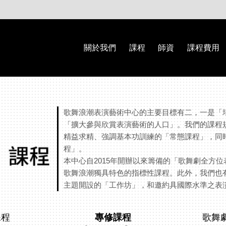
關於我們
課程
師資
課程費用
歌舞浪潮表演藝術中心的主要目標有二，一是「
「擴大參與欣賞表演藝術的人口」。我們的課程
精益求精、強調基本功訓練的「常態課程」，同
程」。
本中心自2015年開辦以來籌備的「歌舞劇全方
歌舞浪潮獨具特色的指標性課程。此外，我們也
主題開設的「工作坊」，和邀約具國際水準之表
課程
專修課程
歌舞