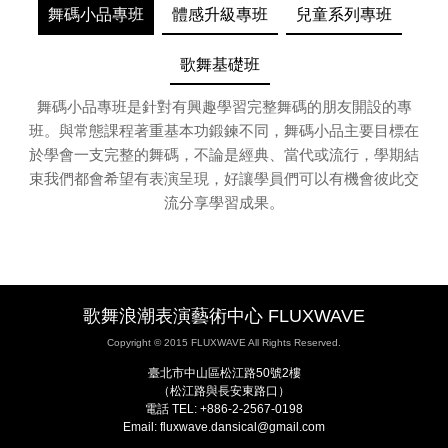
舞碼小品專班
體感升級專班
兒童系列專班
歌舞基礎班
舞碼小品專班是針對有興趣學習完整舞碼的朋友開設的專
班。與常態課程著重基本功鍛鍊不同，舞碼小品主要目標在
於學會一支完整的舞碼，不論是經典、當代或流行，學期結
束我們都會希望有表演呈現，好讓學員們可以有機會彼此交
流分享學習成果。
歌舞浪潮表演藝術中心 FLUXWAVE
Copyright © 2015 FLUXWAVE All Rights Reserved.
臺北市中山區松江路50號2樓
（松江路與長安東路口）
電話 TEL: +886-2-2567-0198
Email: fluxwave.dansical@gmail.com