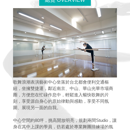
總覽 OVERVIEW
歌舞浪潮表演藝術中心坐落於台北都會便利交通樞
紐，坐擁雙捷運，鄰近南京、中山、華山光華市場商
圈，方便您在忙碌作息中，輕鬆進入暢快歌舞的片
刻，享受源自身心的原始律動與感動，享受不同氛
圍、展現另一面的自我。
中心空間約80坪，挑高開放明亮，規劃兩間Studio，讓
身在其中上課的學員，彷若處於專業舞團排練場的氛