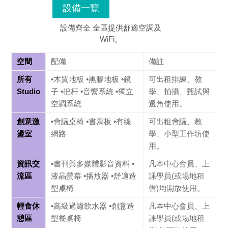
設備一覽
設備齊全 全區提供舒適空調及
WiFi。
空間
配備
備註
所有
•木質地板 •黑膠地板 •鏡
可出租排練、教
Studio
子 •把杆 •音響系統 •獨立
學、拍攝、甄試與
空調系統
選角使用。
創意激
•會議桌椅 •書寫板 •有線
可出租會議、教
盪室
網路
學、小型工作坊使
用。
資訊交
•書刊與多媒體影音資料 •
凡本中心會員、上
流區
液晶螢幕 •播放器 •舒適造
課學員(或場地租
型桌椅
借)均開放使用。
輕食休
•高級過濾飲水器 •創意造
凡本中心會員、上
憩區
型餐桌椅
課學員(或場地租