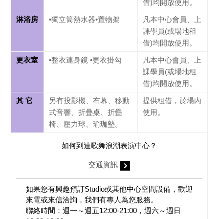
借)均開放使用。
淋浴房
•獨立筒熱水器•置物架
凡本中心會員、上
課學員(或場地租
借)均開放使用。
更衣室
•整衣連身鏡 •更衣掛勾
凡本中心會員、上
課學員(或場地租
借)均開放使用。
其 它
另有投影機、布幕、移動
提供租借，於場內
式音響、折疊桌、折疊
使用。
椅、壓力球、瑜珈墊。
如何到達歌舞浪潮表演中心？
交通資訊
如果您有興趣預訂Studio或其他中心空間設備，歡迎
來電或來信洽詢，我們有專人為您服務。
聯絡時間：週一～週五12:00-21:00，週六～週日