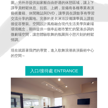
圍。另外亦提供如家般自由舒適的休憩區域，讓上下
課學員輕鬆休息、拉筋、上網，並備有各種專業表演
藝術書籍、休閒雜誌與DVD，讓學員在課餘享有學習
交流分享的園地。完善的更衣淋浴設備讓學員上課前
後從容整裝。空間設計風格融合現代生活美學與劇場
環境概念，期待提供一個串起都市繁忙的緊湊步調的
微劇場空間，讓您體驗歌舞的氛圍與小憩片刻的輕鬆
情調。
現在就跟著我們的導覽，進入歌舞浪潮表演藝術中心
的空間～
入口/接待處 ENTRANCE