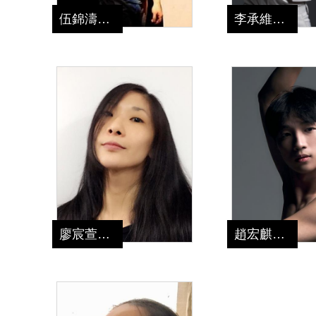
伍錦濤
李承維
老師
老師
廖宸萱
趙宏麒
老師
老師