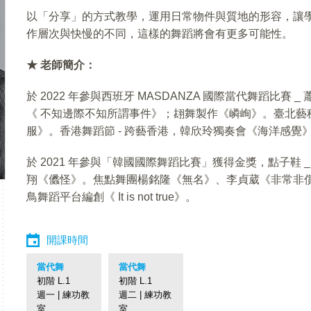
以「分享」的方式教學，運用日常物件與質地的形容，讓
作層次與快慢的不同，這樣的舞蹈將會有更多可能性。
★ 老師簡介：
於 2022 年參與西班牙 MASDANZA 國際當代舞蹈比賽 _
《 不知邊際不知所謂事件》；翃舞製作《嶙峋》。臺北藝穗
服》。香港舞蹈節 - 跨藝香港，韓欣玲獨奏會《海洋感覺
於 2021 年參與「韓國國際舞蹈比賽」獲得金獎，點子鞋 _ 梁秩
翔《㒩怪》。焦點舞團楊銘隆《無名》、李貞葳《非常非
鳥舞蹈平台編創《 It is not true》。
開課時間
當代舞
當代舞
初階 L.1
初階 L.1
週一 | 練功教
週二 | 練功教
室
室