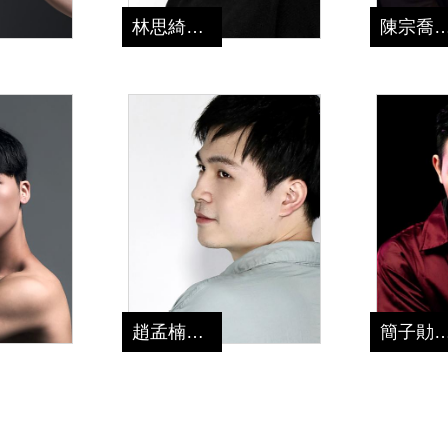
林思綺
陳宗
老師
趙孟楠
簡子
老師