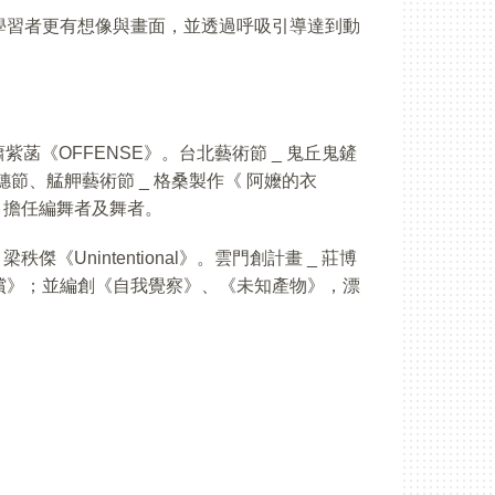
學習者更有想像與畫面，並透過呼吸引導達到動
 蕭紫菡《OFFENSE》。台北藝術節 _ 鬼丘鬼鏟
節、艋舺藝術節 _ 格桑製作《 阿嬤的衣
》擔任編舞者及舞者。
傑《Unintentional》。雲門創計畫 _ 莊博
償》；並編創《自我覺察》、《未知產物》，漂