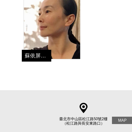
蘇依屏
老師
臺北市中山區松江路50號2樓
MAP
（松江路與長安東路口）