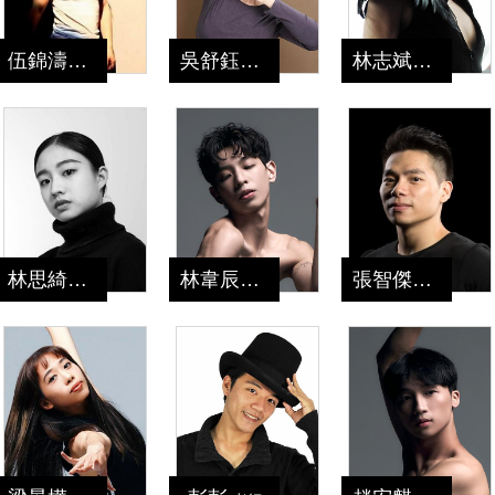
伍錦濤
吳舒鈺
林志斌
老師
老師
老師
林思綺
林韋辰
張智傑
老師
老師
老師