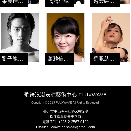
梁晏樺
彭彭
趙宏麒
老師
老師
老師
劉子龍
蕭雅倫
羅珮慈
老師
老師
老師
歌舞浪潮表演藝術中心 FLUXWAVE
Copyright © 2015 FLUXWAVE All Rights Reserved.
臺北市中山區松江路50號2樓
（松江路與長安東路口）
電話 TEL: +886-2-2567-0198
Email: fluxwave.dansical@gmail.com