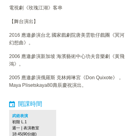
電視劇《玫瑰江湖》客串
【舞台演出】
2016 應邀參演台北 國家戲劇院唐美雲歌仔戲團《冥河
幻想曲》。
2006 應邀參演新加坡 海濱藝術中心功夫音樂劇《黃飛
鴻》。
2005 應邀參演俄羅斯 克林姆琳宮《Don Quixote》，
Maya Plisetskaya80壽辰慶祝演出。
開課時間
武術表演
初階 L.1
週一 | 表演教室
18:45(90分鐘)