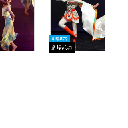
劇場舞蹈
劇場武功