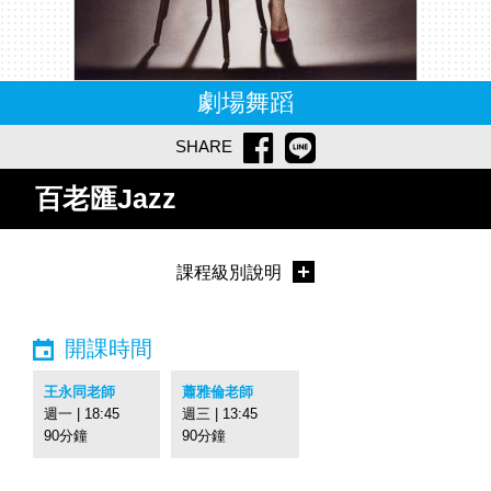
劇場舞蹈
SHARE
百老匯Jazz
課程級別說明
開課時間
王永同老師
蕭雅倫老師
週一 | 18:45
週三 | 13:45
90分鐘
90分鐘