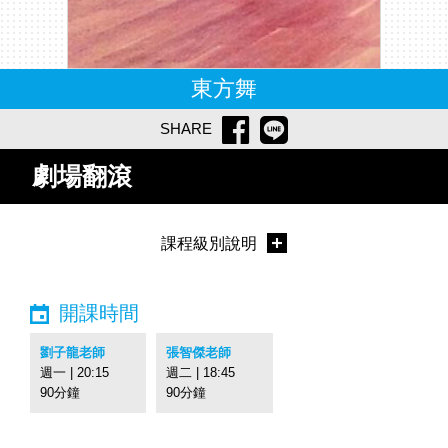
東方舞
SHARE
劇場翻滾
課程級別說明
開課時間
劉子龍老師
張智傑老師
週一 | 20:15
週二 | 18:45
90分鐘
90分鐘