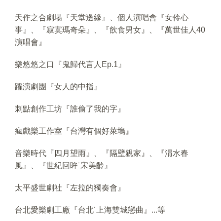
天作之合劇場『天堂邊緣』、個人演唱會『女伶心
事』、『寂寞瑪奇朵』、『飲食男女』、『萬世佳人40
演唱會』
樂悠悠之口『鬼歸代言人Ep.1』
躍演劇團『女人的中指』
刺點創作工坊『誰偷了我的字』
瘋戲樂工作室『台灣有個好萊塢』
音樂時代『四月望雨』、『隔壁親家』、『渭水春
風』、『世紀回眸˙宋美齡』
太平盛世劇社『左拉的獨奏會』
台北愛樂劇工廠『台北˙上海雙城戀曲』...等