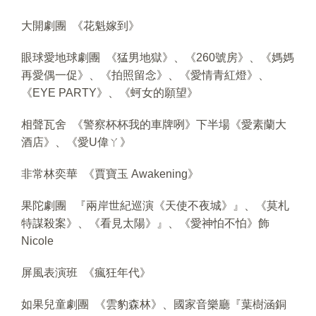
大開劇團 《花魁嫁到》
眼球愛地球劇團 《猛男地獄》、《260號房》、《媽媽
再愛偶一促》、《拍照留念》、《愛情青紅燈》、
《EYE PARTY》、《蚵女的願望》
相聲瓦舍 《警察杯杯我的車牌咧》下半場《愛素蘭大
酒店》、《愛U偉ㄚ》
非常林奕華 《賈寶玉 Awakening》
果陀劇團 『兩岸世紀巡演《天使不夜城》』、《莫札
特謀殺案》、《看見太陽》』、《愛神怕不怕》飾
Nicole
屏風表演班 《瘋狂年代》
如果兒童劇團 《雲豹森林》、國家音樂廳『葉樹涵銅