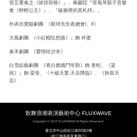
管五重奏之《彼得與狼》』、兩廳院『管風琴親子音樂
會《輕輕公主》』、『破廟裡的莫札特』。
外表坊實驗劇團 《眼球先生夜總會I、II》
大風劇團 《小紅帽狂想曲》』飾 外婆
春禾劇團 《愛情哇沙米》
白雪綜藝劇團 《青白嫦娥鬥年獸》飾 青蛇、《梁
祝》』飾 梁母、《十破天驚‧天后降臨》、《扮裝天
后》
歌舞浪潮表演藝術中心 FLUXWAVE
Copyright © 2015 FLUXWAVE All Rights Reserved.
臺北市中山區松江路50號2樓
（松江路與長安東路口）