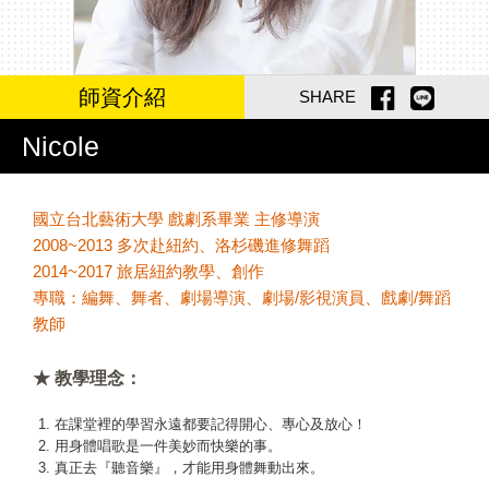
師資介紹
SHARE
Nicole
國立台北藝術大學 戲劇系畢業 主修導演
2008~2013 多次赴紐約、洛杉磯進修舞蹈
2014~2017 旅居紐約教學、創作
專職：編舞、舞者、劇場導演、劇場/影視演員、戲劇/舞蹈
教師
★ 教學理念：
在課堂裡的學習永遠都要記得開心、專心及放心！
用身體唱歌是一件美妙而快樂的事。
真正去『聽音樂』，才能用身體舞動出來。