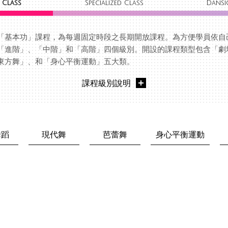
 Class
Specialized Class
Dansi
「基本功」課程，為每週固定時段之長期開放課程。為方便學員依自
「進階」、「中階」和「高階」四個級別。開設的課程類型包含「劇
東方舞」、和「身心平衡運動」五大類。
課程級別說明
舞蹈
現代舞
芭蕾舞
身心平衡運動