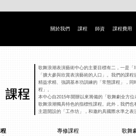
關於我們
課程
師資
課程費用
歌舞浪潮表演藝術中心的主要目標有二，一是「
「擴大參與欣賞表演藝術的人口」。我們的課程
精益求精、強調基本功訓練的「常態課程」，同
程」。
本中心自2015年開辦以來籌備的「歌舞劇全方
歌舞浪潮獨具特色的指標性課程。此外，我們也
主題開設的「工作坊」，和邀約具國際水準之表
課程
專修課程
歌舞