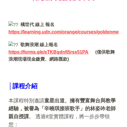
橘世代 線上 報名
https://learning.udn.com/orange/courses/goldenmelod
歌舞浪潮 線上報名
https://forms.gle/sTKBgdnfi5rss51PA
(僅供歌舞
浪潮現場現金繳費、網路匯款)
│課程介紹
本課程特別邀請
童星出道、擁有豐富舞台與教學
經驗，被譽為「辛曉琪接班歌手」的林姿吟老師
親自授課
。 透過8堂實體課程，將一步步帶領
您：