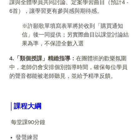
課與全體學員共同討論、定案學習曲目（預計4 -
6首），讓學習更有參與感與期待感。
※許願歌單填寫表單將於收到「購買通知
信」後一同提供；另實際曲目以課堂討論結
果為準，不保證全數入選
4.「類個授課」精緻指導：
在團體班的歡樂氛圍
中，老師仍會安排個別指導時間，確保每位學員
的聲音都能被老師聽見，並給予精準反饋。
│課程大綱
每堂課90分鐘
發聲練習