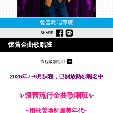
聲音歌唱專班
SHARE
懷舊金曲歌唱班
課程級別說明
2026年7~9月課程，已開放熱烈報名中
✨
懷舊流行金曲歌唱班
✨
~用歌聲喚醒最美年代~