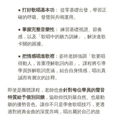
● 打好歌唱基本功
： 從零基礎出發，學習正
確的呼吸、發聲與共鳴運用。
● 掌握完整音樂性
： 練習基礎視譜、節奏
感，以及「歌唱中的聽力訓練」，解決進歌
卡關的困擾。
●
把情感唱進歌裡
：姿吟老師強調「歌要唱
得動人，首重理解歌詞內容」。課程將引導
學員拆解歌詞意涵，結合自身情感，唱出真
誠而有層次的詮釋。
即使是團體課程，老師也會
針對每位學員的聲音
特質給予個別回饋
，協助你找到最自然、也最動
聽的優勢音色。讓你不只是學會歌唱技巧，更透
過對經典金曲的深度共鳴，唱出屬於自己的故