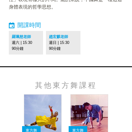
身體表現的哲學思想。
開課時間
羅珮慈老師
趙宏麒老師
週六 | 15:30
週日 | 15:30
90分鐘
90分鐘
其他東方舞課程
東方舞
東方舞