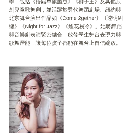
學，包括《搭錯車旗艦版》《獅子王》及其他原
創兒童歌舞劇，並活躍於爵代舞蹈劇場、紐約與
北京舞台演出作品如《Come 2gether》《透明糾
纏》《Night for Jazz》《煙花易冷》。她將舞蹈
與音樂劇表演緊密結合，啟發學生舞台表現力與
歌舞潛能，讓每位孩子都能在舞台上自信綻放。