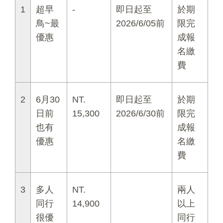
1
超早
-
即日起至
於期
鳥~最
2026/6/05前
限完
優惠
成報
名繳
費
2
6月30
NT.
即日起至
於期
日前
15,300
2026/6/30前
限完
也有
成報
優惠
名繳
費
3
多人
NT.
兩人
同行
14,900
以上
很優
同行