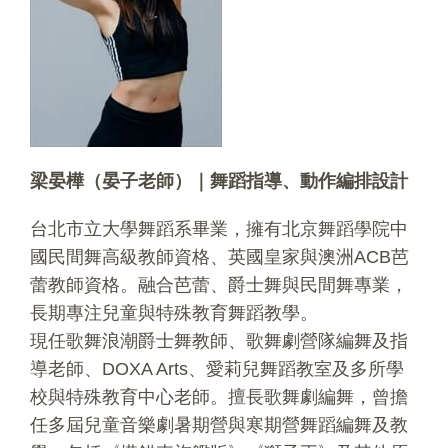
梁晏樺
（晏子老師）
｜舞蹈指導、動作編排設計
台北市立大學舞蹈系畢業，擁有北京舞蹈學院中
國民間舞高級教師資格、英國皇家與澳洲ACB芭
蕾教師資格。融合芭蕾、爵士舞與民間舞專業，
長期專注兒童與特殊教育舞蹈教學。
現任歌舞浪潮爵士舞教師、歌舞劇營隊編舞及指
導老師、DOXA Arts、愛莉兒舞蹈教室及多所學
校與特殊教育中心老師。擅長歌舞劇編舞，曾擔
任多屆兒童音樂劇暑期營與寒期營舞蹈編舞及教