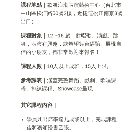
課程地點｜
歌舞浪潮表演藝術中心（台北市
中山區松江路50號2樓，近捷運松江南京3號
出口）
課程對象｜
12 ~16 歲，對唱歌、演戲、跳
舞，表演有興趣，或希望舞台經驗、展現自
信的小朋友，都非常歡迎來報名！
課程人數｜
10人以上成班，15人上限。
參考課表｜
涵蓋完整舞蹈、戲劇、歌唱課
程、排練課程、Showcase呈現
其它課程內容｜
學員凡出席率達九成或以上，完成課程
後將獲頒證書乙張。