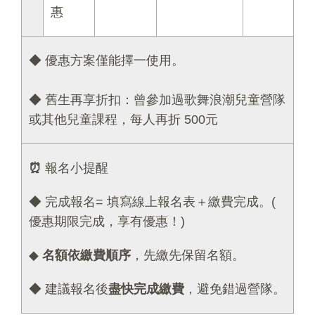
惠
◆
優惠方案僅能擇一使用。
◆ 舊生再享折扣：曾參加過歌舞浪潮兒童營隊
或其他兒童課程，每人再折 500元
⏰
報名小提醒
◆ 完成報名= 填寫線上報名表＋繳費完成。(
優惠期限完成，享有優惠！)
◆
名額依繳費順序
，先繳先保留名額。
◆ 建議報名後
盡快完成繳費
，避免錯過營隊。