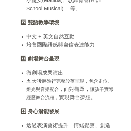
小魔女(Matilda)、歌舞青春(High
School Musical) …等。
2️
雙語教學環境
中文 + 英文自然互動
培養國際語感與自信表達能力
3️
劇場舞台呈現
微劇場成果演出
五天後
將進行完整段落呈現，包含走位、
面對觀眾，
燈光與音樂配合，
讓孩子實際
實現舞台夢想。
經歷舞台流程，
4️
身心潛能發展
透過表演藝術提升：情緒覺察、創造