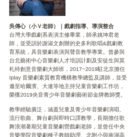
吳傳心
（小Ｖ老師）
｜戲劇指導、導演整合
台灣大學戲劇系表演主修畢業，師承姚坤君老
師，並受訓於謝淑文創辦的史多利歌唱&戲劇教
育系統，具音樂劇表演與聲音教學專業。曾參與
台北藝術中心音樂劇人才培訓計劃及安徒生與莫
札特創意音樂劇大師班，2017~2019駐北京擔任
Iplay 音樂劇素質教育機構教學總監及講師，並受
邀至哈爾濱、大連等地主持兒童音樂劇工作坊，
榮獲2019央音青少年音樂劇藝術節金牌教師獎。
教學經驗廣泛，涵蓋兒童及青少年音樂劇演唱、
流行歌曲、舞台劇與即時口譯教學，長期擔任歌
舞浪潮暑期兒童音樂劇營戲劇老師，並曾任中央
音樂學院音樂劇種子教師助理、北附小與南湖高