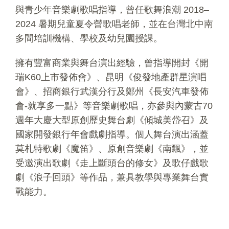
與青少年音樂劇歌唱指導，曾任歌舞浪潮 2018–
2024 暑期兒童夏令營歌唱老師，並在台灣北中南
多間培訓機構、學校及幼兒園授課。
擁有豐富商業與舞台演出經驗，曾指導開封《開
瑞K60上市發佈會》、昆明《俊發地產群星演唱
會》、招商銀行武漢分行及鄭州《長安汽車發佈
會-就享多一點》等音樂劇歌唱，亦參與內蒙古70
週年大慶大型原創歷史舞台劇《傾城美岱召》及
國家開發銀行年會戲劇指導。個人舞台演出涵蓋
莫札特歌劇《魔笛》、原創音樂劇《南飄》，並
受邀演出歌劇《走上斷頭台的修女》及歌仔戲歌
劇《浪子回頭》等作品，兼具教學與專業舞台實
戰能力。