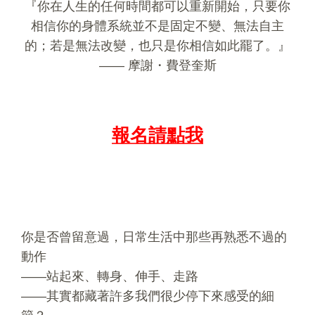
『你在人生的任何時間都可以重新開始，只要你
相信你的身體系統並不是固定不變、無法自主
的；若是無法改變，也只是你相信如此罷了。』
—— 摩謝・費登奎斯
報名請點我
你是否曾留意過，日常生活中那些再熟悉不過的
動作
——站起來、轉身、伸手、走路
——其實都藏著許多我們很少停下來感受的細