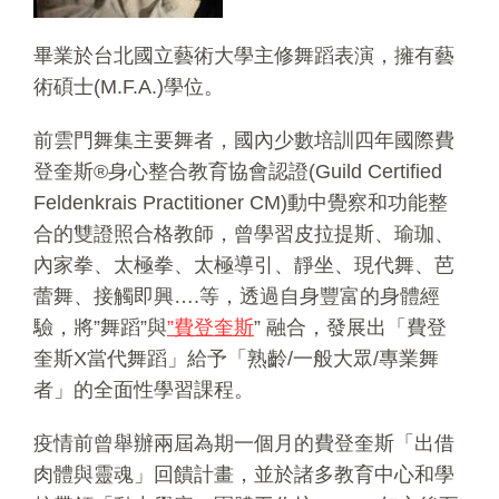
畢業於台北國立藝術大學主修舞蹈表演，擁有藝
術碩士(M.F.A.)學位。
前雲門舞集主要舞者，國內少數培訓四年國際費
登奎斯®身心整合教育協會認證(Guild Certified
Feldenkrais Practitioner CM)動中覺察和功能整
合的雙證照合格教師，曾學習皮拉提斯、瑜珈、
內家拳、太極拳、太極導引、靜坐、現代舞、芭
蕾舞、接觸即興….等，透過自身豐富的身體經
驗，將”舞蹈”與
”費登奎斯
” 融合，發展出「費登
奎斯X當代舞蹈」給予「熟齡/一般大眾/專業舞
者」的全面性學習課程。
疫情前曾舉辦兩屆為期一個月的費登奎斯「出借
肉體與靈魂」回饋計畫，並於諸多教育中心和學